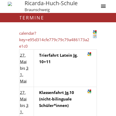
Ricarda-Huch-Schule
Braunschweig
TERMINE
calendar?
key=e95d314cfe779c79c79a486173a2
e1c0
27.
Trierfahrt Latein Jg.
Mai
10+11
bis
3
1.
Mai
27.
Klassenfahrt Jg.10
Mai
(nicht-bilinguale
bis
3
Schüler*innen)
1.