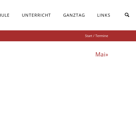
HULE
UNTERRICHT
GANZTAG
LINKS
Start
/ Termine
Mai»