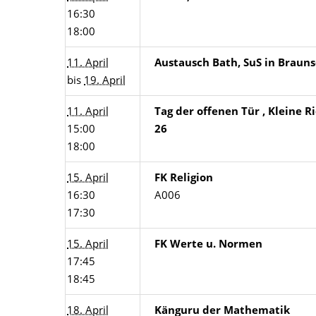
16:30
18:00
11. April
Austausch Bath, SuS in Braun
bis
19. April
11. April
Tag der offenen Tür , Kleine R
15:00
26
18:00
15. April
FK Religion
16:30
A006
17:30
15. April
FK Werte u. Normen
17:45
18:45
18. April
Känguru der Mathematik