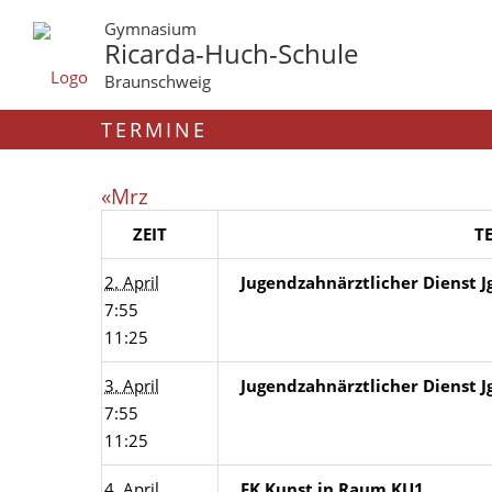
Gymnasium
Ricarda-Huch-Schule
Braunschweig
TERMINE
«Mrz
ZEIT
T
2. April
Jugendzahnärztlicher Dienst Jg
7:55
11:25
3. April
Jugendzahnärztlicher Dienst Jg
7:55
11:25
4. April
FK Kunst in Raum KU1