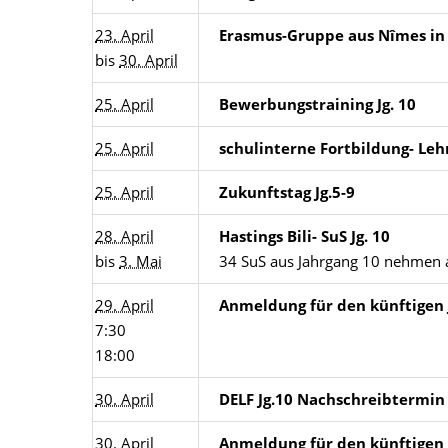
23. April
Erasmus-Gruppe aus Nîmes in
bis
30. April
25. April
Bewerbungstraining Jg. 10
25. April
schulinterne Fortbildung- Leh
25. April
Zukunftstag Jg.5-9
28. April
Hastings Bili- SuS Jg. 10
bis
3. Mai
34 SuS aus Jahrgang 10 nehmen an
29. April
Anmeldung für den künftigen 
7:30
18:00
30. April
DELF Jg.10 Nachschreibtermin
30. April
Anmeldung für den künftigen 