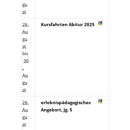
gu
st
26.
Kursfahrten Abitur 2025
Au
gu
st
bis
30
.
Au
gu
st
26.
erlebnispädagogisches
Au
Angebort, Jg. 5
gu
st