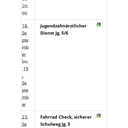
20:
00
18.
Jugendzahnärztlicher
Se
Dienst Jg. 5/6
pte
mb
er
bis
19
.
Se
pte
mb
er
23.
Fahrrad Check, sicherer
Se
Schulweg Jg. 5