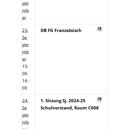
pte
mb
er
23.
DB FG Franzsösisch
Se
pte
mb
er
15:
00
16:
00
24.
1. Sitzung Sj. 2024-25
Se
Schulvorstand, Raum C008
pte
mb