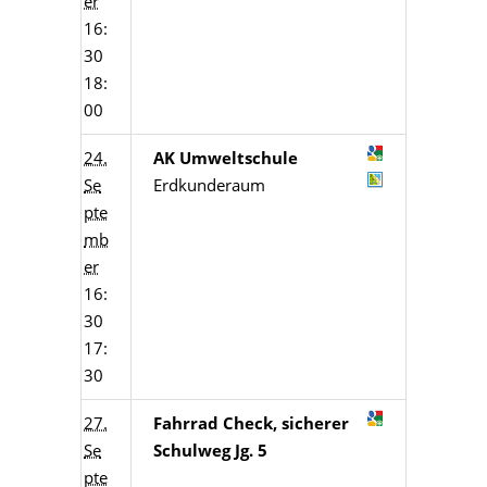
er
16:
30
18:
00
24.
AK Umweltschule
Se
Erdkunderaum
pte
mb
er
16:
30
17:
30
27.
Fahrrad Check, sicherer
Se
Schulweg Jg. 5
pte