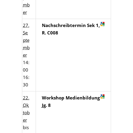
mb
er
27.
Nachschreibtermin Sek 1,
Se
R. C008
pte
mb
er
14:
00
16:
30
22.
Workshop Medienbildung
Ok
Jg. 8
tob
er
bis