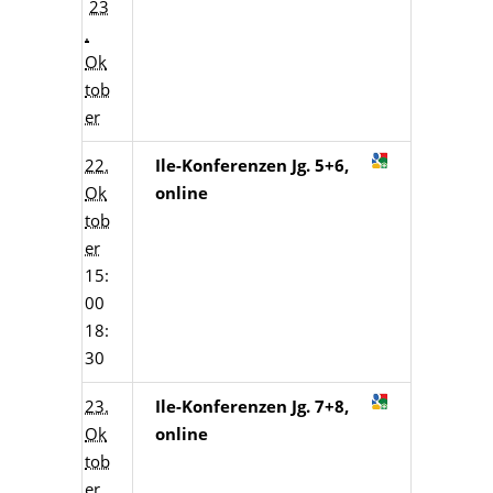
23
.
Ok
tob
er
22.
Ile-Konferenzen Jg. 5+6,
Ok
online
tob
er
15:
00
18:
30
23.
Ile-Konferenzen Jg. 7+8,
Ok
online
tob
er