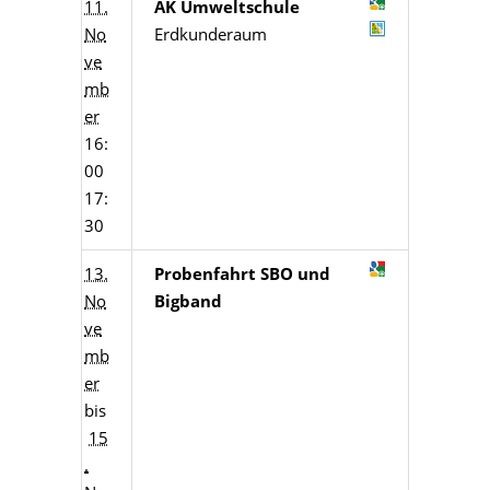
11.
AK Umweltschule
No
Erdkunderaum
ve
mb
er
16:
00
17:
30
13.
Probenfahrt SBO und
No
Bigband
ve
mb
er
bis
15
.