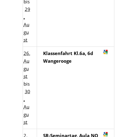
bis
29
.
Au
gu
st
26.
Klassenfahrt Kl.6a, 6d
Au
Wangerooge
gu
st
bis
30
.
Au
gu
st
2.
SR-Seminartag, Aula NO