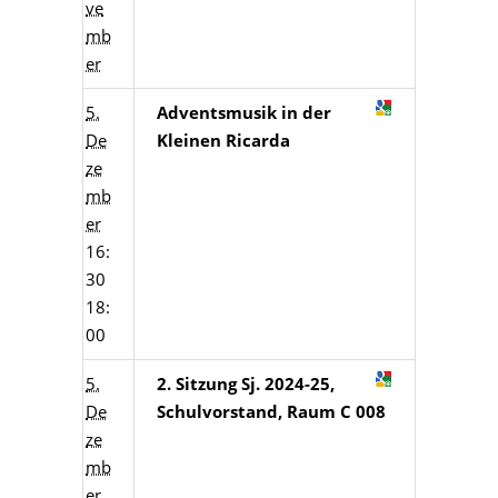
ve
mb
er
5.
Adventsmusik in der
De
Kleinen Ricarda
ze
mb
er
16:
30
18:
00
5.
2. Sitzung Sj. 2024-25,
De
Schulvorstand, Raum C 008
ze
mb
er