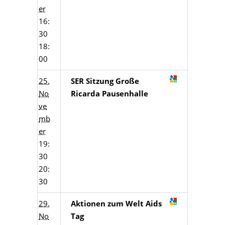
er
16:
30
18:
00
25.
SER Sitzung Große
No
Ricarda Pausenhalle
ve
mb
er
19:
30
20:
30
29.
Aktionen zum Welt Aids
No
Tag