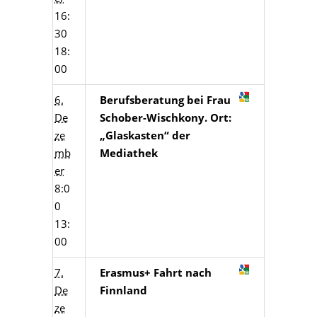
16:
30
18:
00
6.
Berufsberatung bei Frau
De
Schober-Wischkony. Ort:
ze
„Glaskasten“ der
mb
Mediathek
er
8:0
0
13:
00
7.
Erasmus+ Fahrt nach
De
Finnland
ze