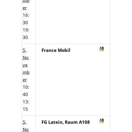
tob
er
16:
30
19:
30
5.
France Mobil
No
ve
mb
er
10:
40
13:
15
5.
FG Latein, Raum A108
No