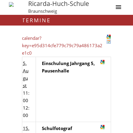
Ricarda-Huch-Schule
Braunschweig
TERMINE
calendar?
key=e95d314cfe779c79c79a486173a2
e1c0
5.
Einschulung Jahrgang 5,
Au
Pausenhalle
gu
st
11:
00
12:
00
15.
Schulfotograf