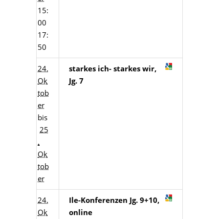
15:
00
17:
50
24.
starkes ich- starkes wir,
Ok
Jg. 7
tob
er
bis
25
.
Ok
tob
er
24.
Ile-Konferenzen Jg. 9+10,
Ok
online