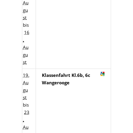
Au
gu
st
bis
16
.
Au
gu
st
19.
Klassenfahrt Kl.6b, 6c
Au
Wangerooge
gu
st
bis
23
.
Au