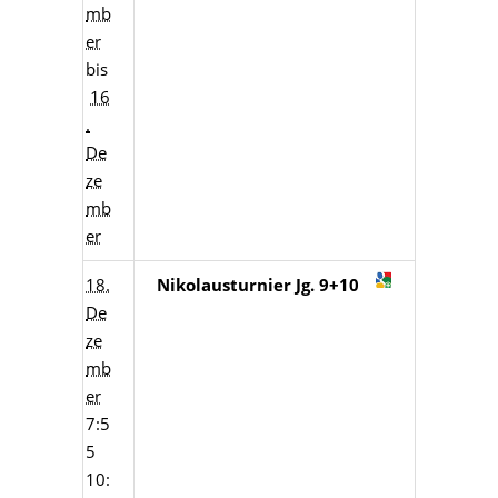
mb
er
bis
16
.
De
ze
mb
er
18.
Nikolausturnier Jg. 9+10
De
ze
mb
er
7:5
5
10: