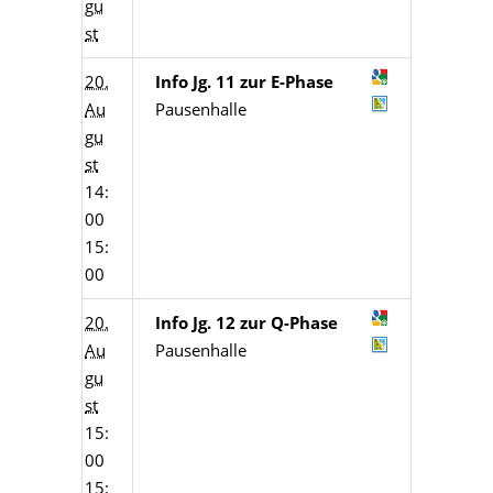
gu
st
20.
Info Jg. 11 zur E-Phase
Au
Pausenhalle
gu
st
14:
00
15:
00
20.
Info Jg. 12 zur Q-Phase
Au
Pausenhalle
gu
st
15:
00
15: