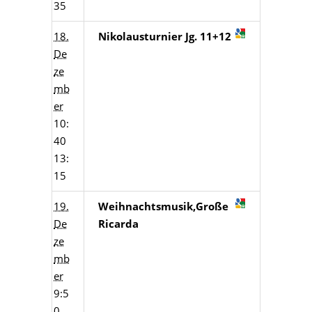
35
18.
Nikolausturnier Jg. 11+12
De
ze
mb
er
10:
40
13:
15
19.
Weihnachtsmusik,Große
De
Ricarda
ze
mb
er
9:5
0