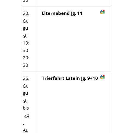
30
20.
Elternabend Jg. 11
Au
gu
st
19:
30
20:
30
26.
Trierfahrt Latein Jg. 9+10
Au
gu
st
bis
30
.
Au