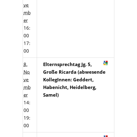
ve
mb
er
16:
00
17:
00
8.
Elternsprechtag Jg. 5,
No
Große Ricarda (abwesende
ve
KollegInnen: Geddert,
mb
Habenicht, Heidelberg,
er
Samel)
14:
00
19:
00