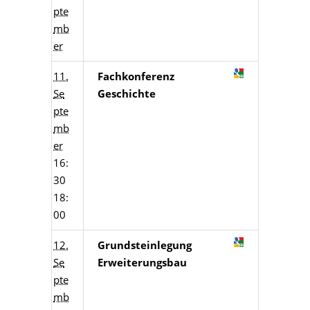
pte
mb
er
11.
Fachkonferenz
Se
Geschichte
pte
mb
er
16:
30
18:
00
12.
Grundsteinlegung
Se
Erweiterungsbau
pte
mb