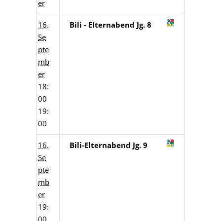
er
16.
Bili - Elternabend Jg. 8
Se
pte
mb
er
18:
00
19:
00
16.
Bili-Elternabend Jg. 9
Se
pte
mb
er
19:
00