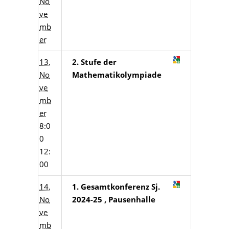
No
ve
mb
er
13.
2. Stufe der
No
Mathematikolympiade
ve
mb
er
8:0
0
12:
00
14.
1. Gesamtkonferenz Sj.
No
2024-25 , Pausenhalle
ve
mb