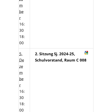
m
be
r
16:
30
18:
00
5.
2. Sitzung Sj. 2024-25,
De
Schulvorstand, Raum C 008
ze
m
be
r
16:
30
18:
00