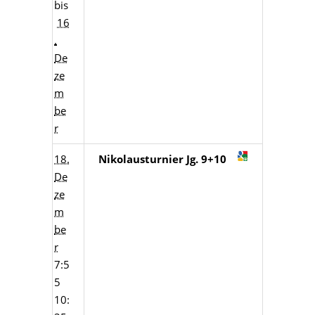
bis
16
.
De
ze
m
be
r
18.
Nikolausturnier Jg. 9+10
De
ze
m
be
r
7:5
5
10: