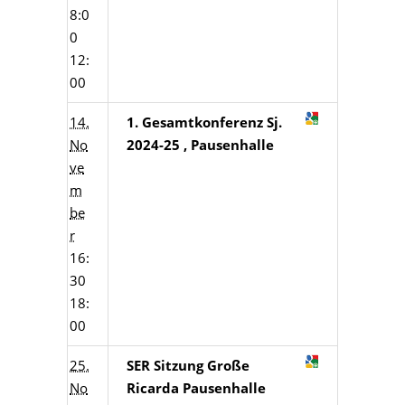
8:0
0
12:
00
14.
1. Gesamtkonferenz Sj.
No
2024-25 , Pausenhalle
ve
m
be
r
16:
30
18:
00
25.
SER Sitzung Große
No
Ricarda Pausenhalle