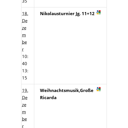
35
18.
Nikolausturnier Jg. 11+12
De
ze
m
be
r
10:
40
13:
15
19.
Weihnachtsmusik,Große
De
Ricarda
ze
m
be
r