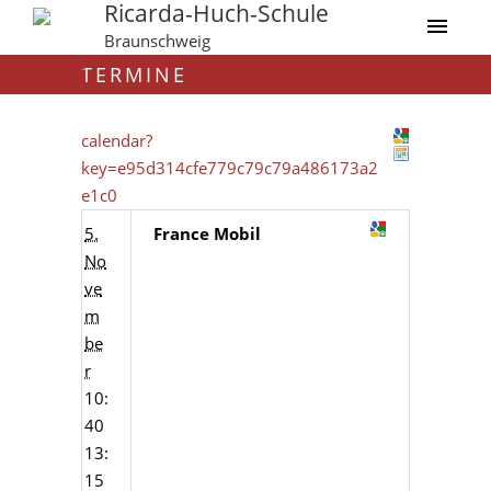
Ricarda-Huch-Schule
Braunschweig
TERMINE
calendar?
key=e95d314cfe779c79c79a486173a2
e1c0
5.
France Mobil
No
ve
m
be
r
10:
40
13:
15