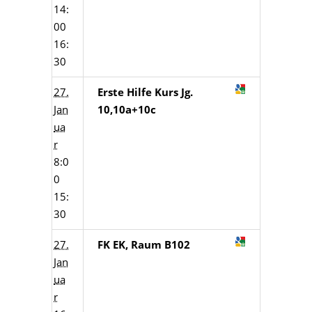
14:
00
16:
30
27.
Erste Hilfe Kurs Jg.
Jan
10,10a+10c
ua
r
8:0
0
15:
30
27.
FK EK, Raum B102
Jan
ua
r