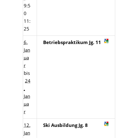
9:5
0
11:
25
6.
Betriebspraktikum Jg. 11
Jan
ua
r
bis
24
.
Jan
ua
r
12.
Ski Ausbildung Jg. 8
Jan