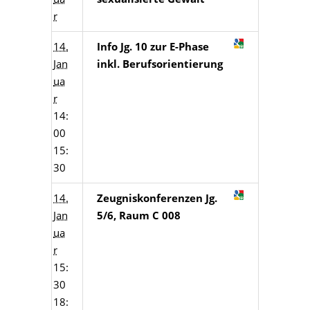
r
14.
Info Jg. 10 zur E-Phase
Jan
inkl. Berufsorientierung
ua
r
14:
00
15:
30
14.
Zeugniskonferenzen Jg.
Jan
5/6, Raum C 008
ua
r
15:
30
18: