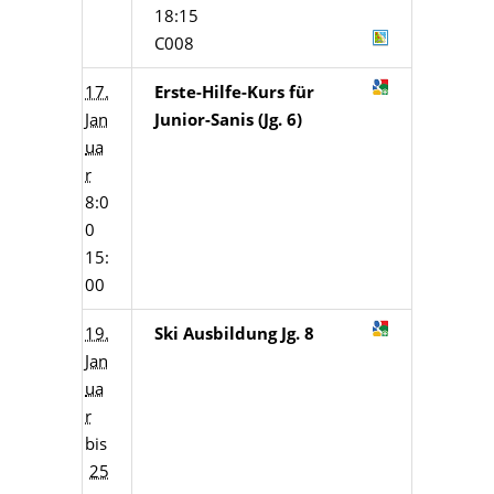
18:15
C008
17.
Erste-Hilfe-Kurs für
Jan
Junior-Sanis (Jg. 6)
ua
r
8:0
0
15:
00
19.
Ski Ausbildung Jg. 8
Jan
ua
r
bis
25