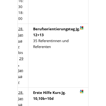
16:
30
18:
00
28.
Berufsorientierungstag Jg.
Jan
12+13
ua
35 Referentinnen und
r
Referenten
bis
29
.
Jan
ua
r
28.
Erste Hilfe Kurs Jg.
Jan
10,10b+10d
ua