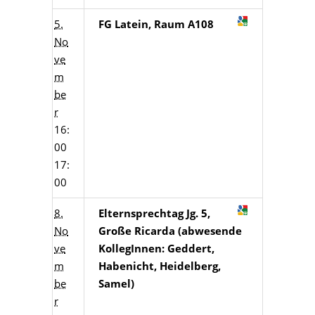
5.
FG Latein, Raum A108
No
ve
m
be
r
16:
00
17:
00
8.
Elternsprechtag Jg. 5,
No
Große Ricarda (abwesende
ve
KollegInnen: Geddert,
m
Habenicht, Heidelberg,
be
Samel)
r