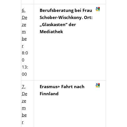
6.
Berufsberatung bei Frau
De
Schober-Wischkony. Ort:
ze
„Glaskasten“ der
m
Mediathek
be
r
8:0
0
13:
00
7.
Erasmus+ Fahrt nach
De
Finnland
ze
m
be
r