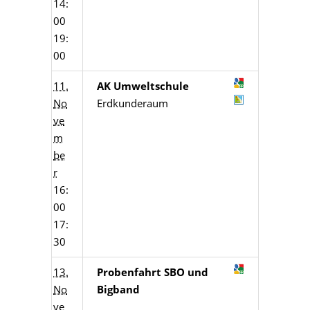
14:
00
19:
00
11.
AK Umweltschule
No
Erdkunderaum
ve
m
be
r
16:
00
17:
30
13.
Probenfahrt SBO und
No
Bigband
ve