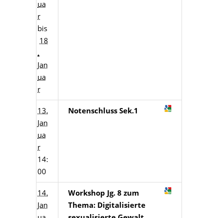
ua
r
bis
18
.
Jan
ua
r
13.
Notenschluss Sek.1
Jan
ua
r
14:
00
14.
Workshop Jg. 8 zum
Jan
Thema: Digitalisierte
ua
sexualisierte Gewalt