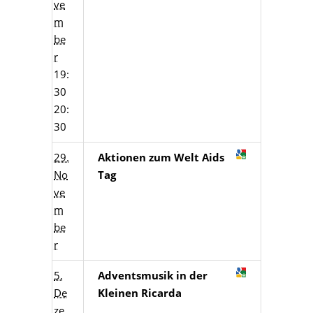
ve
m
be
r
19:
30
20:
30
29.
Aktionen zum Welt Aids
No
Tag
ve
m
be
r
5.
Adventsmusik in der
De
Kleinen Ricarda
ze