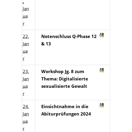
.
Jan
ua
r
22.
Notenschluss Q-Phase 12
Jan
& 13
ua
r
23.
Workshop Jg. 8 zum
Jan
Thema: Digitalisierte
ua
sexualisierte Gewalt
r
24.
Einsichtnahme in die
Jan
Abiturprüfungen 2024
ua
r