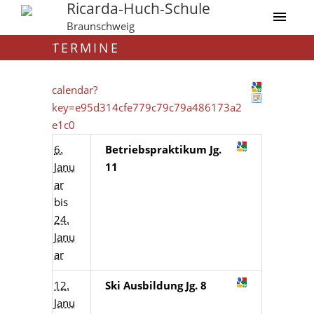
Ricarda-Huch-Schule
Braunschweig
TERMINE
calendar?
key=e95d314cfe779c79c79a486173a2
e1c0
6.
Betriebspraktikum Jg.
Janu
11
ar
bis
24.
Janu
ar
12.
Ski Ausbildung Jg. 8
Janu