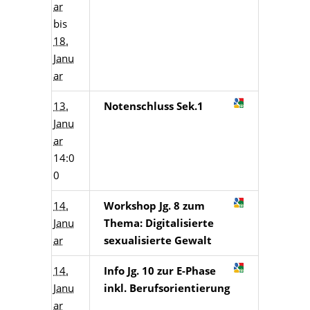
ar
bis
18.
Janu
ar
13.
Notenschluss Sek.1
Janu
ar
14:0
0
14.
Workshop Jg. 8 zum
Janu
Thema: Digitalisierte
ar
sexualisierte Gewalt
14.
Info Jg. 10 zur E-Phase
Janu
inkl. Berufsorientierung
ar