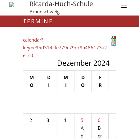
Ricarda-Huch-Schule
Braunschweig
TERMINE
calendar?
key=e95d314cfe779c79c79a486173a2
e1c0
Dezember 2024
M
D
M
D
F
S
S
O
I
I
O
R
A
O
1
2
3
4
5
6
7
8
A
B
Er
Er
d
er
a
a