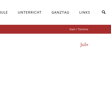
HULE
UNTERRICHT
GANZTAG
LINKS
Start
/ Termine
Jul»