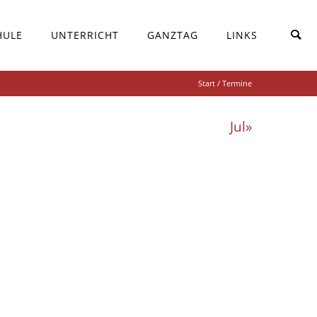
HULE
UNTERRICHT
GANZTAG
LINKS
Start
/ Termine
Jul»