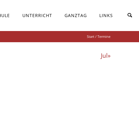
HULE
UNTERRICHT
GANZTAG
LINKS
Start
/ Termine
Jul»