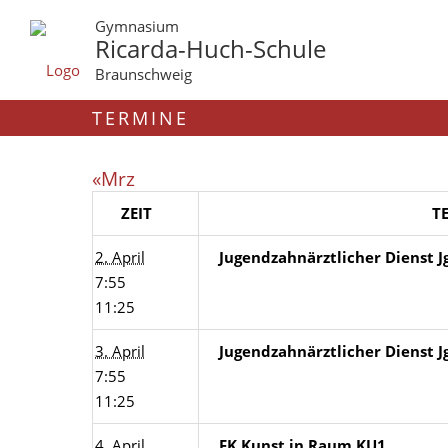
Gymnasium
Ricarda-Huch-Schule
Braunschweig
TERMINE
«Mrz
ZEIT
T
2. April
Jugendzahnärztlicher Dienst Jg
7:55
11:25
3. April
Jugendzahnärztlicher Dienst Jg
7:55
11:25
4. April
FK Kunst in Raum KU1