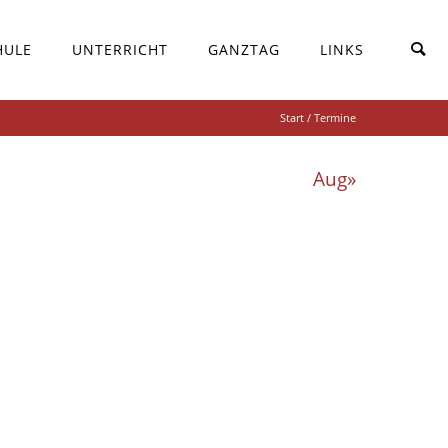
HULE
UNTERRICHT
GANZTAG
LINKS
Start
/ Termine
Aug»