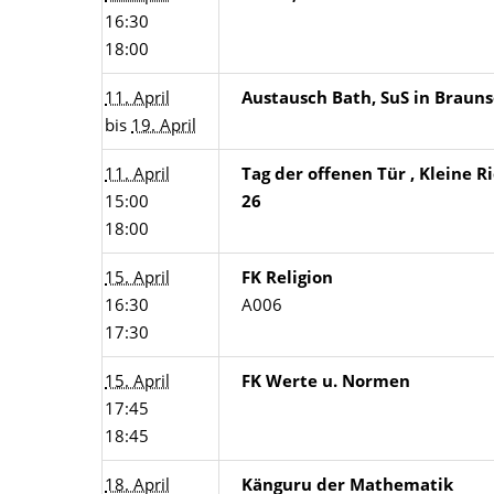
16:30
18:00
11. April
Austausch Bath, SuS in Braun
bis
19. April
11. April
Tag der offenen Tür , Kleine R
15:00
26
18:00
15. April
FK Religion
16:30
A006
17:30
15. April
FK Werte u. Normen
17:45
18:45
18. April
Känguru der Mathematik