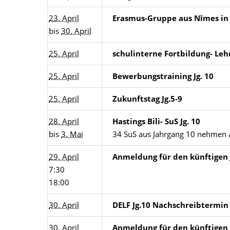
23. April
Erasmus-Gruppe aus Nîmes in
bis
30. April
25. April
schulinterne Fortbildung- Leh
25. April
Bewerbungstraining Jg. 10
25. April
Zukunftstag Jg.5-9
28. April
Hastings Bili- SuS Jg. 10
bis
3. Mai
34 SuS aus Jahrgang 10 nehmen an
29. April
Anmeldung für den künftigen 
7:30
18:00
30. April
DELF Jg.10 Nachschreibtermin
30. April
Anmeldung für den künftigen 