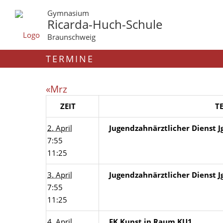
Gymnasium
Ricarda-Huch-Schule
Braunschweig
TERMINE
«Mrz
ZEIT
T
2. April
Jugendzahnärztlicher Dienst Jg
7:55
11:25
3. April
Jugendzahnärztlicher Dienst Jg
7:55
11:25
4. April
FK Kunst in Raum KU1