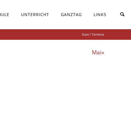
HULE
UNTERRICHT
GANZTAG
LINKS
Start
/ Termine
Mai»