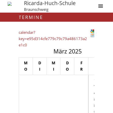
Ricarda-Huch-Schule
Braunschweig
TERMINE
calendar?
key=e95d314cfe779c79c79a486173a2
e1c0
März 2025
M
D
M
D
F
S
S
O
I
I
O
R
A
O
1
2
T
er
m
in
fü