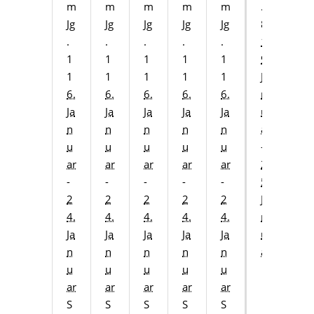
m
m
m
m
m
.
Jg
Jg
Jg
Jg
Jg
8
.
.
.
.
.
1
1
1
1
1
1
9.
1
1
1
1
1
Ja
6.
6.
6.
6.
6.
n
Ja
Ja
Ja
Ja
Ja
u
n
n
n
n
n
ar
u
u
u
u
u
-
ar
ar
ar
ar
ar
2
-
-
-
-
-
5.
2
2
2
2
2
Ja
4.
4.
4.
4.
4.
n
Ja
Ja
Ja
Ja
Ja
u
n
n
n
n
n
ar
u
u
u
u
u
ar
ar
ar
ar
ar
S
S
S
S
S