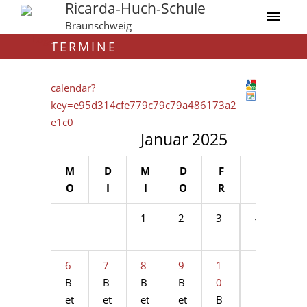
Ricarda-Huch-Schule
Braunschweig
TERMINE
calendar?
key=e95d314cfe779c79c79a486173a2
e1c0
Januar 2025
M
D
M
D
F
S
S
O
I
I
O
R
A
O
1
2
3
4
5
6
7
8
9
1
1
1
B
B
B
B
0
1
2
et
et
et
et
B
B
B