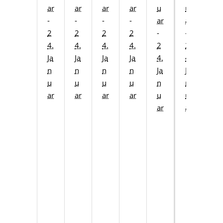
ar
ar
ar
ar
u
u
u
-
-
-
-
ar
ar
ar
2
2
2
2
-
-
-
4.
4.
4.
4.
2
2
2
Ja
Ja
Ja
Ja
4.
4.
4.
n
n
n
n
Ja
Ja
Ja
u
u
u
u
n
n
n
ar
ar
ar
ar
u
u
u
ar
ar
ar
S
ki
A
u
s
bi
ld
u
n