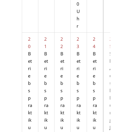
0
U
h
r
2
2
2
2
2
2
2
0
1
2
3
4
5
6
B
B
B
B
B
S
et
et
et
et
et
ki
ri
ri
ri
ri
ri
A
e
e
e
e
e
u
b
b
b
b
b
s
s
s
s
s
s
bi
p
p
p
p
p
ld
ra
ra
ra
ra
ra
u
kt
kt
kt
kt
kt
n
ik
ik
ik
ik
ik
g
u
u
u
u
u
Jg