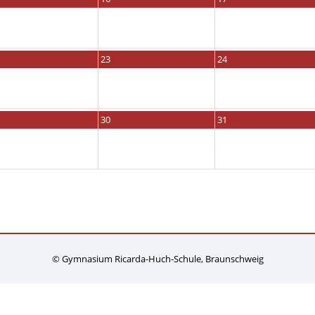
23
24
30
31
© Gymnasium Ricarda-Huch-Schule, Braunschweig