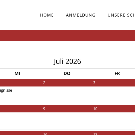
HOME
ANMELDUNG
UNSERE SC
Juli 2026
MI
DO
FR
2
3
ugnisse
9
10
16
17