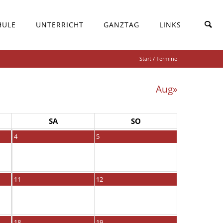
HULE
UNTERRICHT
GANZTAG
LINKS
Start
/ Termine
Aug»
SA
SO
4
5
11
12
18
19