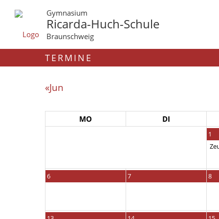
Gymnasium
Ricarda-Huch-Schule
Braunschweig
TERMINE
«Jun
MO
DI
1
Ze
6
7
8
13
14
15