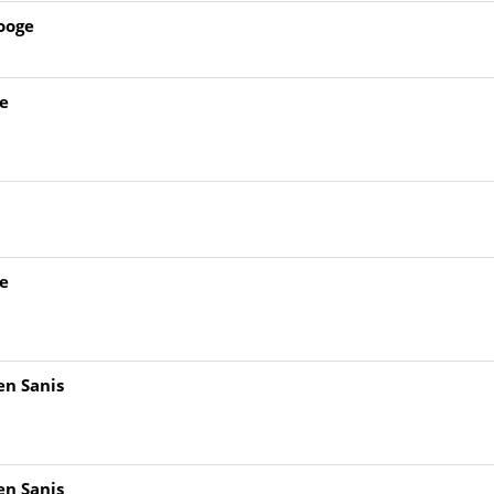
rooge
fe
1
fe
en Sanis
en Sanis