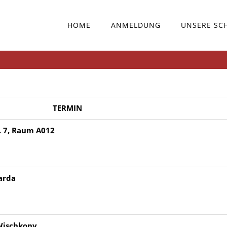
HOME
ANMELDUNG
UNSERE SC
TERMIN
. 7, Raum A012
carda
Wischkony