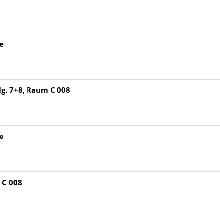
fe
Jg. 7+8, Raum C 008
fe
 C 008