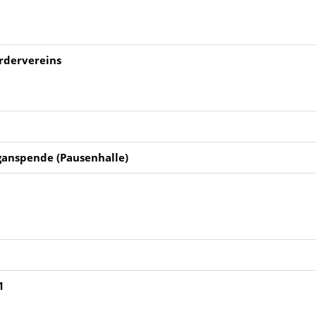
rdervereins
ganspende (Pausenhalle)
1