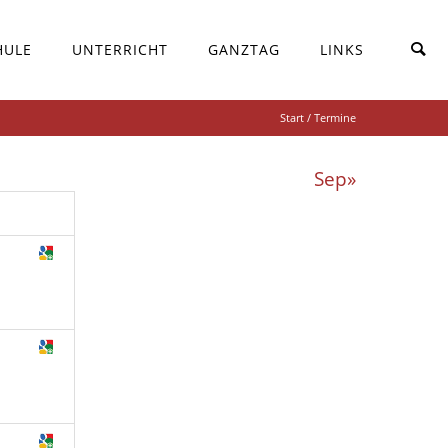
HULE
UNTERRICHT
GANZTAG
LINKS
Start
/ Termine
Sep»