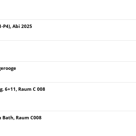
-P4), Abi 2025
a
gerooge
Jg. 6+11, Raum C 008
h Bath, Raum C008