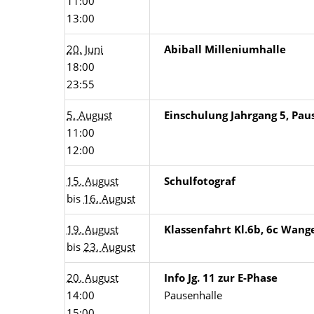
11:00
13:00
20. Juni
Abiball Milleniumhalle
18:00
23:55
5. August
Einschulung Jahrgang 5, Pau
11:00
12:00
15. August
Schulfotograf
bis
16. August
19. August
Klassenfahrt Kl.6b, 6c Wang
bis
23. August
20. August
Info Jg. 11 zur E-Phase
14:00
Pausenhalle
15:00