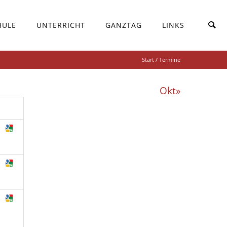
HULE
UNTERRICHT
GANZTAG
LINKS
Start
/ Termine
Okt»